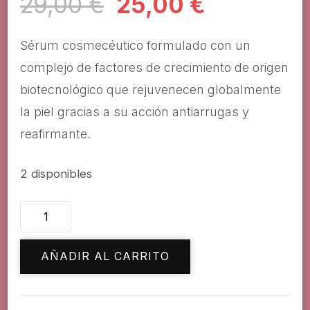
El
El
29,00
€
25,00
€
precio
precio
Sérum cosmecéutico formulado con un
original
actual
complejo de factores de crecimiento de origen
biotecnológico que rejuvenecen globalmente
era:
es:
la piel gracias a su acción antiarrugas y
29,00 €.
25,00 €.
reafirmante.
2 disponibles
Montibello
ampollas
EGF
AÑADIR AL CARRITO
7x2ml
cantidad