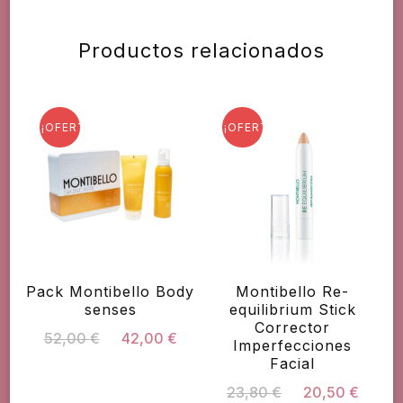
Productos relacionados
¡OFERTA!
¡OFERTA!
Pack Montibello Body
Montibello Re-
senses
equilibrium Stick
Corrector
El
El
52,00
€
42,00
€
Imperfecciones
precio
precio
Facial
original
actual
El
El
23,80
€
20,50
€
era:
es: