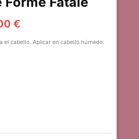
 Forme Fatale
El
,00
€
io
precio
a el cabello. Aplicar en cabello húmedo.
nal
actual
es:
0 €.
22,00 €.