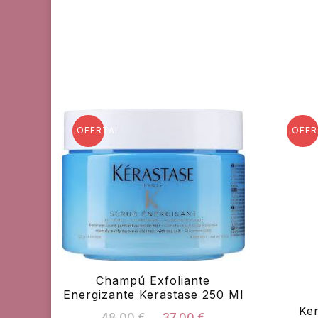
¡OFERTA!
¡OFER
Champú Exfoliante
Energizante Kerastase 250 Ml
Ker
El
El
48,00
€
37,00
€