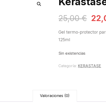
Kerastase
El
25,00
€
22
prec
Gel termo-protector par
origi
125ml
era:
Sin existencias
25,0
Categoría:
KERASTASE
Valoraciones (0)